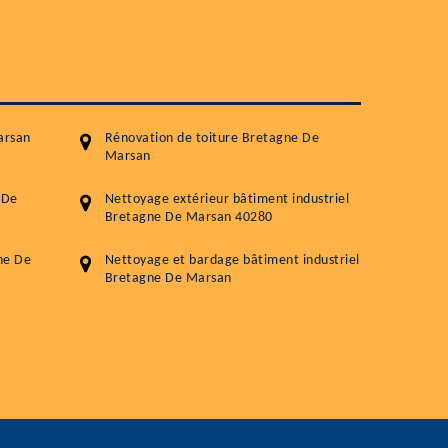
Démoussage toiture
Traitement hydrofuge toiture
5.0
(118avis)
Artisant local recommander
arsan
Rénovation de toiture Bretagne De
Matériaux de qualité
Marsan
Professionnalisme et réactivité
 De
Nettoyage extérieur bâtiment industriel
Bretagne De Marsan 40280
05 33 06 15 63
07 80 39 
76 chemin de la Source 40180 RIVIERE
ne De
Nettoyage et bardage bâtiment industriel
Bretagne De Marsan
GOURBY
Vos données sont protégées
Réponse en 