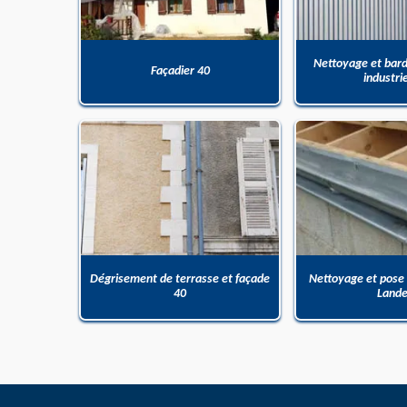
Nettoyage et bar
Façadier 40
industri
Dégrisement de terrasse et façade
Nettoyage et pose
40
Land