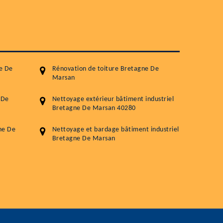
Démoussage toiture
Traitement hydrofuge toiture
5.0
(118avis)
Artisant local recommander
e De
Rénovation de toiture Bretagne De
Matériaux de qualité
Marsan
Professionnalisme et réactivité
 De
Nettoyage extérieur bâtiment industriel
Bretagne De Marsan 40280
05 33 06 15 63
07 80 39 
76 chemin de la Source 40180 RIVIERE
ne De
Nettoyage et bardage bâtiment industriel
Bretagne De Marsan
GOURBY
Vos données sont protégées
Réponse en 