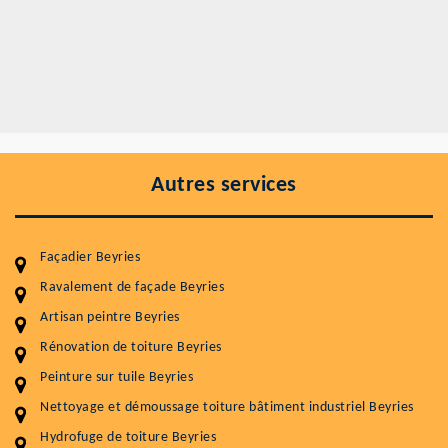
Autres services
Façadier Beyries
Ravalement de façade Beyries
Artisan peintre Beyries
Entretenir votre toiture, c'est préserver sa
durabilité
Rénovation de toiture Beyries
Peinture sur tuile Beyries
Plus de 15 ans d'expérience en couverture et facade
Nettoyage et démoussage toiture bâtiment industriel Beyries
Service
Prix au m²
Hydrofuge de toiture Beyries