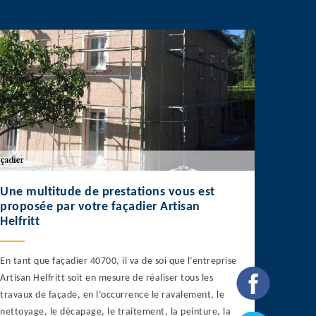
Une multitude de prestations vous est
proposée par votre façadier Artisan
Helfritt
En tant que façadier 40700, il va de soi que l’entreprise
Artisan Helfritt soit en mesure de réaliser tous les
travaux de façade, en l’occurrence le ravalement, le
nettoyage, le décapage, le traitement, la peinture, la