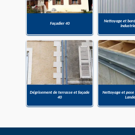
Nettoyage et bar
Façadier 40
industri
Dégrisement de terrasse et façade
Nettoyage et pose
40
Land