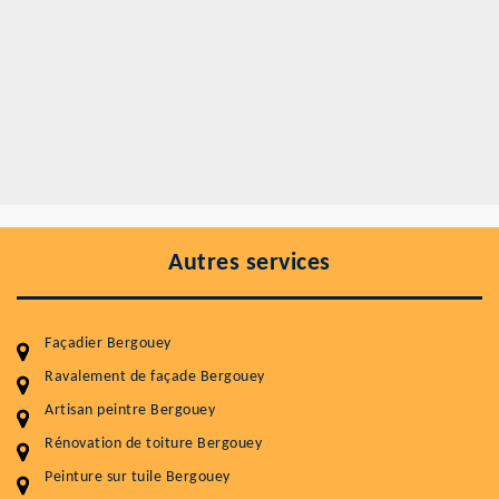
Autres services
Façadier Bergouey
Ravalement de façade Bergouey
Artisan peintre Bergouey
Entretenir votre toiture, c'est préserver sa
Rénovation de toiture Bergouey
durabilité
Peinture sur tuile Bergouey