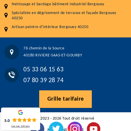
Nettoyage et bardage bâtiment industriel Bergouey
5.0
(118avis)
Spécialiste en dégrisement de terrasse et façade Bergouey
Artisant local recommander
40250
Matériaux de qualité
Artisan peintre d'intérieur Bergouey 40250
Professionnalisme et réactivité
05 33 06 15 63
07 80 39 28 74
76 chemin de la Source
76 chemin de la Source 40180 RIVIERE-SAAS-ET-GOURBY
40180 RIVIERE-SAAS-ET-GOURBY
Vos données sont protégées
Réponse en moins de 24h
05 33 06 15 63
07 80 39 28 74
Grille tarifaire
©2023 - 2026 Tout droit réservé
5.0
Lire nos
118
avis
MENTIONS LÉGALES