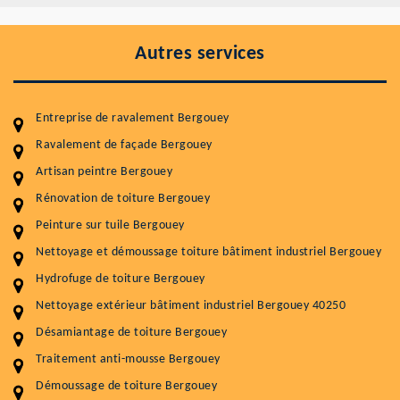
Autres services
Entreprise de ravalement Bergouey
Ravalement de façade Bergouey
Artisan peintre Bergouey
Entretenir votre toiture, c'est préserver sa
Rénovation de toiture Bergouey
durabilité
Peinture sur tuile Bergouey
Plus de 15 ans d'expérience en couverture et facade
Nettoyage et démoussage toiture bâtiment industriel Bergouey
Hydrofuge de toiture Bergouey
Service
Prix au m²
Nettoyage extérieur bâtiment industriel Bergouey 40250
Nettoyageb toiture
4 € / m²
Désamiantage de toiture Bergouey
Démoussage toiture
9 € / m²
Traitement anti-mousse Bergouey
Démoussage de toiture Bergouey
Traitement hydrofuge toiture
9 € / m²