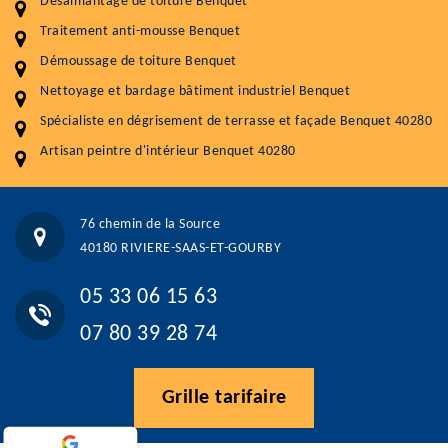
Désamiantage de toiture Benquet
Démoussage toiture
9 € / m²
Traitement anti-mousse Benquet
Traitement hydrofuge toiture
9 € / m²
Démoussage de toiture Benquet
5.0
(118avis)
Nettoyage et bardage bâtiment industriel Benquet
Artisant local recommander
Spécialiste en dégrisement de terrasse et façade Benquet 40280
Matériaux de qualité
Artisan peintre d'intérieur Benquet 40280
Professionnalisme et réactivité
05 33 06 15 63
07 80 39 28 74
76 chemin de la Source
76 chemin de la Source 40180 RIVIERE-SAAS-ET-GOURBY
40180 RIVIERE-SAAS-ET-GOURBY
Vos données sont protégées
Réponse en moins de 24h
05 33 06 15 63
07 80 39 28 74
Grille tarifaire