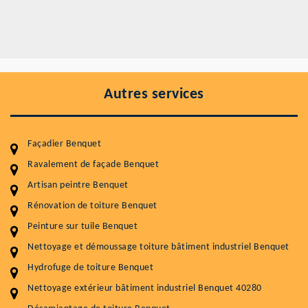
Autres services
Façadier Benquet
Ravalement de façade Benquet
Artisan peintre Benquet
Entretenir votre toiture, c'est préserver sa
durabilité
Rénovation de toiture Benquet
Peinture sur tuile Benquet
Plus de 15 ans d'expérience en couverture et facade
Nettoyage et démoussage toiture bâtiment industriel Benquet
Service
Prix au m²
Hydrofuge de toiture Benquet
Nettoyageb toiture
4 € / m²
Nettoyage extérieur bâtiment industriel Benquet 40280