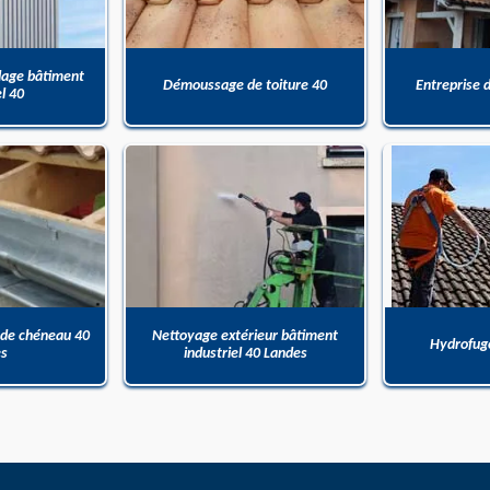
dage bâtiment
Démoussage de toiture 40
Entreprise 
el 40
 de chéneau 40
Nettoyage extérieur bâtiment
Hydrofuge
es
industriel 40 Landes