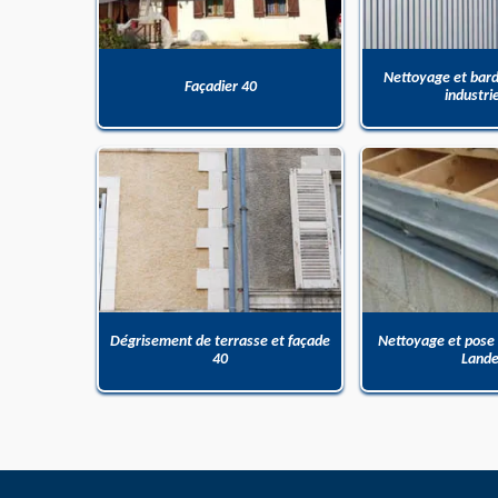
Nettoyage et bar
Façadier 40
industri
Dégrisement de terrasse et façade
Nettoyage et pose
40
Land