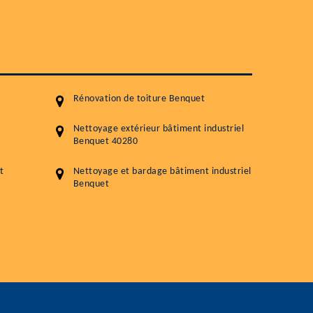
Démoussage toiture
Traitement hydrofuge toiture
5.0
(118avis)
Artisant local recommander
Matériaux de qualité
Rénovation de toiture Benquet
Professionnalisme et réactivité
Nettoyage extérieur bâtiment industriel
Benquet 40280
05 33 06 15 63
07 80 39 
76 chemin de la Source 40180 RIVIERE
t
Nettoyage et bardage bâtiment industriel
Benquet
GOURBY
Vos données sont protégées
Réponse en 