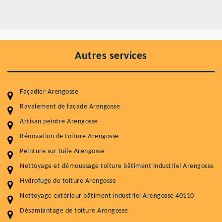
Autres services
Façadier Arengosse
Ravalement de façade Arengosse
Artisan peintre Arengosse
Entretenir votre toiture, c'est préserver sa
Rénovation de toiture Arengosse
durabilité
Peinture sur tuile Arengosse
Plus de 15 ans d'expérience en couverture et facade
Nettoyage et démoussage toiture bâtiment industriel Arengosse
Hydrofuge de toiture Arengosse
Service
Prix au m²
Nettoyage extérieur bâtiment industriel Arengosse 40110
Nettoyageb toiture
4 € / m²
Désamiantage de toiture Arengosse