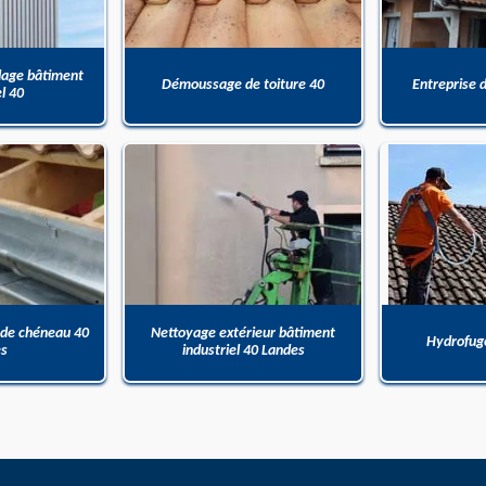
dage bâtiment
Démoussage de toiture 40
Entreprise 
el 40
 de chéneau 40
Nettoyage extérieur bâtiment
Hydrofuge
es
industriel 40 Landes