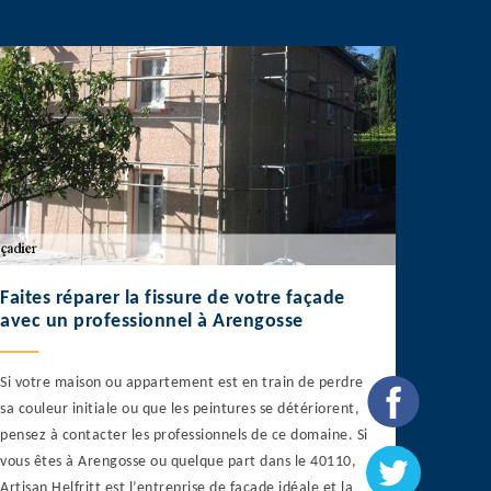
Faites réparer la fissure de votre façade
avec un professionnel à Arengosse
Si votre maison ou appartement est en train de perdre
sa couleur initiale ou que les peintures se détériorent,
pensez à contacter les professionnels de ce domaine. Si
vous êtes à Arengosse ou quelque part dans le 40110,
Artisan Helfritt est l’entreprise de façade idéale et la