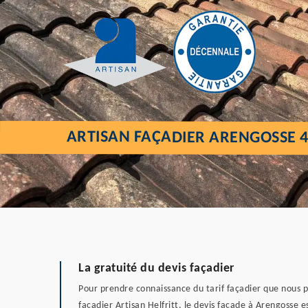
ARTISAN FAÇADIER ARENGOSSE 
La gratuité du devis façadier
Pour prendre connaissance du tarif façadier que nous p
façadier Artisan Helfritt, le devis façade à Arengosse