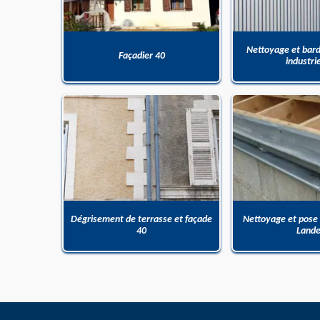
Nettoyage et bar
Façadier 40
industri
Dégrisement de terrasse et façade
Nettoyage et pose
40
Land