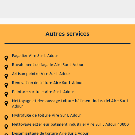
Autres services
Façadier Aire Sur L Adour
Ravalement de façade Aire Sur L Adour
Artisan peintre Aire Sur L Adour
Rénovation de toiture Aire Sur L Adour
Entretenir votre toiture, c'est préserver sa
Peinture sur tuile Aire Sur L Adour
durabilité
Nettoyage et démoussage toiture bâtiment industriel Aire Sur L
Plus de 15 ans d'expérience en couverture et facade
Adour
Hydrofuge de toiture Aire Sur L Adour
Service
Prix au m²
Nettoyage extérieur bâtiment industriel Aire Sur L Adour 40800
Nettoyageb toiture
4 € / m²
Désamiantage de toiture Aire Sur L Adour