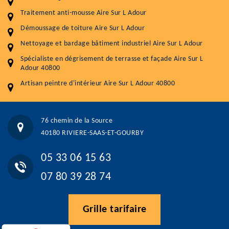
Démoussage toiture
9 € / m²
Traitement anti-mousse Aire Sur L Adour
Démoussage de toiture Aire Sur L Adour
Traitement hydrofuge toiture
9 € / m²
Nettoyage et bardage bâtiment industriel Aire Sur L Adour
5.0
(118avis)
Spécialiste en dégrisement de terrasse et façade Aire Sur L
Artisant local recommander
Adour 40800
Matériaux de qualité
Artisan peintre d'intérieur Aire Sur L Adour 40800
Professionnalisme et réactivité
05 33 06 15 63
07 80 39 28 74
76 chemin de la Source
76 chemin de la Source 40180 RIVIERE-SAAS-ET-GOURBY
40180 RIVIERE-SAAS-ET-GOURBY
Vos données sont protégées
Réponse en moins de 24h
05 33 06 15 63
07 80 39 28 74
Grille tarifaire