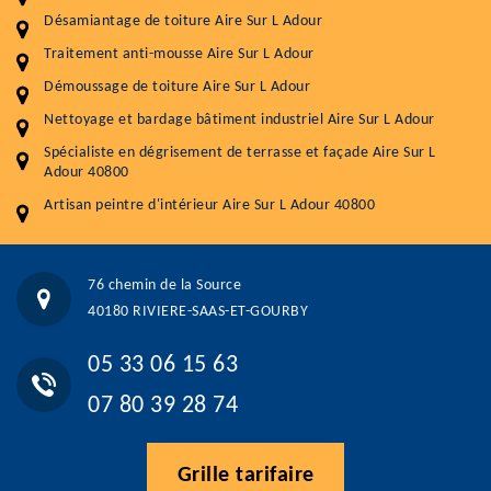
Nettoyageb toiture
4 € / m²
Désamiantage de toiture Aire Sur L Adour
Démoussage toiture
9 € / m²
Traitement anti-mousse Aire Sur L Adour
Démoussage de toiture Aire Sur L Adour
Traitement hydrofuge toiture
9 € / m²
Nettoyage et bardage bâtiment industriel Aire Sur L Adour
5.0
(118avis)
Spécialiste en dégrisement de terrasse et façade Aire Sur L
Artisant local recommander
Adour 40800
Matériaux de qualité
Artisan peintre d'intérieur Aire Sur L Adour 40800
Professionnalisme et réactivité
05 33 06 15 63
07 80 39 28 74
76 chemin de la Source
76 chemin de la Source 40180 RIVIERE-SAAS-ET-GOURBY
40180 RIVIERE-SAAS-ET-GOURBY
Vos données sont protégées
Réponse en moins de 24h
05 33 06 15 63
07 80 39 28 74
Grille tarifaire