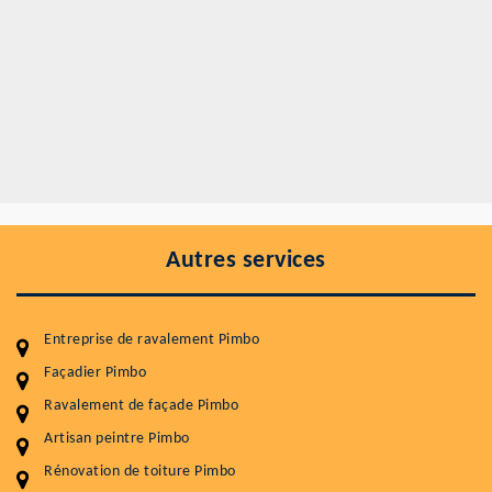
Autres services
Entreprise de ravalement Pimbo
Façadier Pimbo
Ravalement de façade Pimbo
Entretenir votre toiture, c'est préserver sa
durabilité
Artisan peintre Pimbo
Rénovation de toiture Pimbo
Plus de 15 ans d'expérience en couverture et facade