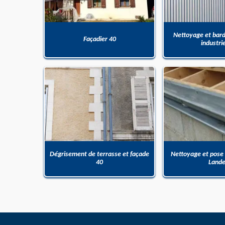
Nettoyage et bar
Façadier 40
industri
Dégrisement de terrasse et façade
Nettoyage et pose
40
Land