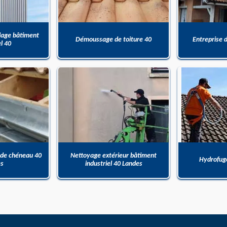
dage bâtiment
Démoussage de toiture 40
Entreprise 
el 40
 de chéneau 40
Nettoyage extérieur bâtiment
Hydrofuge
es
industriel 40 Landes