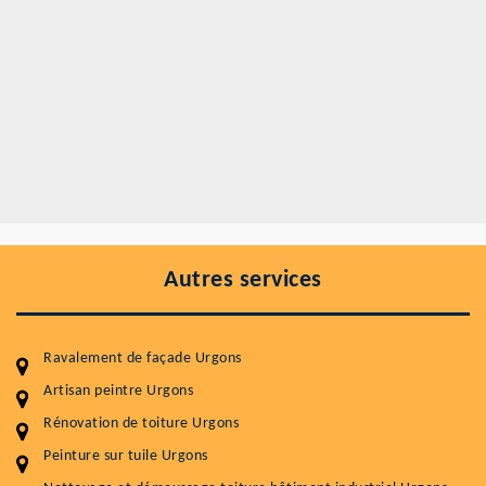
Autres services
Ravalement de façade Urgons
Artisan peintre Urgons
Rénovation de toiture Urgons
Entretenir votre toiture, c'est préserver sa
durabilité
Peinture sur tuile Urgons