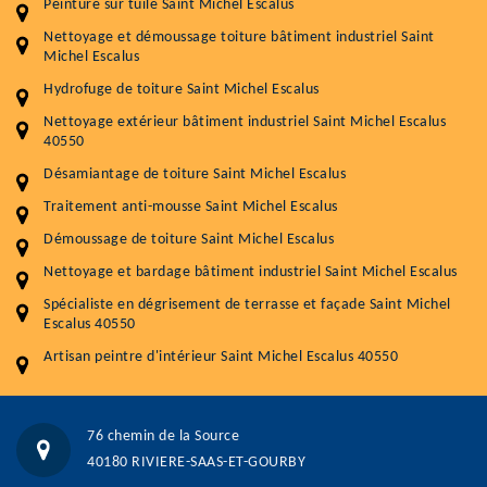
Entretenir votre toiture, c'est préserver sa
Peinture sur tuile Saint Michel Escalus
durabilité
Nettoyage et démoussage toiture bâtiment industriel Saint
Michel Escalus
Plus de 15 ans d'expérience en couverture et facade
Hydrofuge de toiture Saint Michel Escalus
Service
Prix au m²
Nettoyage extérieur bâtiment industriel Saint Michel Escalus
40550
Nettoyageb toiture
4 € / m²
Désamiantage de toiture Saint Michel Escalus
Démoussage toiture
9 € / m²
Traitement anti-mousse Saint Michel Escalus
Démoussage de toiture Saint Michel Escalus
Traitement hydrofuge toiture
9 € / m²
Nettoyage et bardage bâtiment industriel Saint Michel Escalus
5.0
(118avis)
Spécialiste en dégrisement de terrasse et façade Saint Michel
Artisant local recommander
Escalus 40550
Matériaux de qualité
Artisan peintre d'intérieur Saint Michel Escalus 40550
Professionnalisme et réactivité
05 33 06 15 63
07 80 39 28 74
76 chemin de la Source
76 chemin de la Source 40180 RIVIERE-SAAS-ET-GOURBY
40180 RIVIERE-SAAS-ET-GOURBY