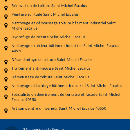
Rénovation de toiture Saint Michel Escalus
Entretenir votre toiture, c'est préserver sa
Peinture sur tuile Saint Michel Escalus
durabilité
Nettoyage et démoussage toiture bâtiment industriel Saint
Michel Escalus
Plus de 15 ans d'expérience en couverture et facade
Hydrofuge de toiture Saint Michel Escalus
Service
Prix au m²
Nettoyage extérieur bâtiment industriel Saint Michel Escalus
40550
Nettoyageb toiture
4 € / m²
Désamiantage de toiture Saint Michel Escalus
Démoussage toiture
9 € / m²
Traitement anti-mousse Saint Michel Escalus
Démoussage de toiture Saint Michel Escalus
Traitement hydrofuge toiture
9 € / m²
Nettoyage et bardage bâtiment industriel Saint Michel Escalus
5.0
(118avis)
Spécialiste en dégrisement de terrasse et façade Saint Michel
Artisant local recommander
Escalus 40550
Matériaux de qualité
Artisan peintre d'intérieur Saint Michel Escalus 40550
Professionnalisme et réactivité
05 33 06 15 63
07 80 39 28 74
76 chemin de la Source