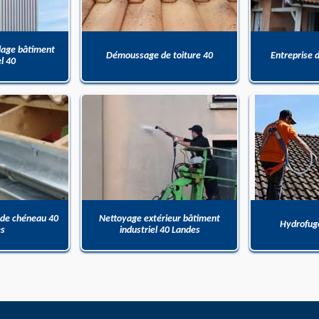
dage bâtiment
Démoussage de toiture 40
Entreprise 
el 40
 de chéneau 40
Nettoyage extérieur bâtiment
Hydrofuge
es
industriel 40 Landes