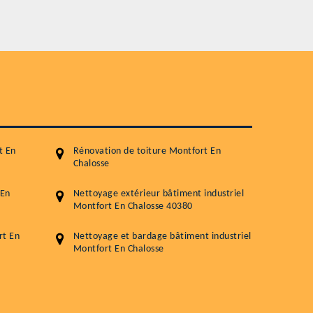
Service
Nettoyageb toiture
Démoussage toiture
Traitement hydrofuge toiture
5.0
(118avis)
Artisant local recommander
t En
Rénovation de toiture Montfort En
Matériaux de qualité
Chalosse
Professionnalisme et réactivité
 En
Nettoyage extérieur bâtiment industriel
Montfort En Chalosse 40380
05 33 06 15 63
07 80 39 
76 chemin de la Source 40180 RIVIERE
rt En
Nettoyage et bardage bâtiment industriel
Montfort En Chalosse
GOURBY
Vos données sont protégées
Réponse en 