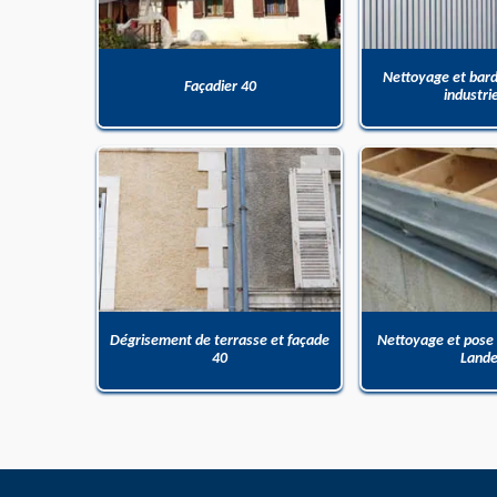
Nettoyage et bar
Façadier 40
industri
Dégrisement de terrasse et façade
Nettoyage et pose
40
Land