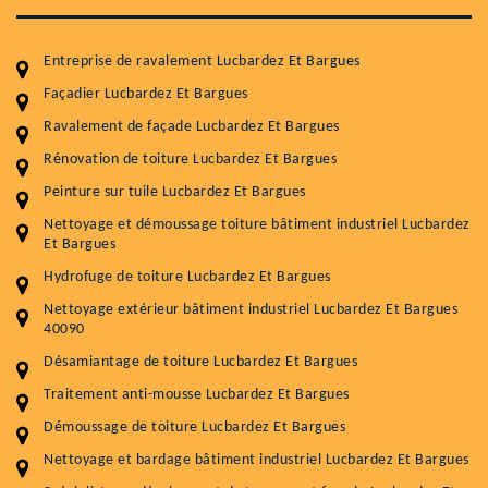
Entreprise de ravalement Lucbardez Et Bargues
Façadier Lucbardez Et Bargues
Ravalement de façade Lucbardez Et Bargues
Rénovation de toiture Lucbardez Et Bargues
Entretenir votre toiture, c'est préserver sa
Peinture sur tuile Lucbardez Et Bargues
durabilité
Nettoyage et démoussage toiture bâtiment industriel Lucbardez
Et Bargues
Plus de 15 ans d'expérience en couverture et facade
Hydrofuge de toiture Lucbardez Et Bargues
Service
Prix au m²
Nettoyage extérieur bâtiment industriel Lucbardez Et Bargues
40090
Nettoyageb toiture
4 € / m²
Désamiantage de toiture Lucbardez Et Bargues
Démoussage toiture
9 € / m²
Traitement anti-mousse Lucbardez Et Bargues
Démoussage de toiture Lucbardez Et Bargues
Traitement hydrofuge toiture
9 € / m²
Nettoyage et bardage bâtiment industriel Lucbardez Et Bargues
5.0
(118avis)