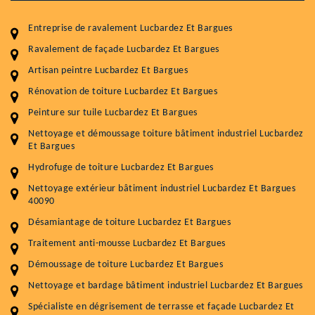
Entreprise de ravalement Lucbardez Et Bargues
Ravalement de façade Lucbardez Et Bargues
Artisan peintre Lucbardez Et Bargues
Rénovation de toiture Lucbardez Et Bargues
Entretenir votre toiture, c'est préserver sa
Peinture sur tuile Lucbardez Et Bargues
durabilité
Nettoyage et démoussage toiture bâtiment industriel Lucbardez
Et Bargues
Plus de 15 ans d'expérience en couverture et facade
Hydrofuge de toiture Lucbardez Et Bargues
Service
Prix au m²
Nettoyage extérieur bâtiment industriel Lucbardez Et Bargues
40090
Nettoyageb toiture
4 € / m²
Désamiantage de toiture Lucbardez Et Bargues
Démoussage toiture
9 € / m²
Traitement anti-mousse Lucbardez Et Bargues
Démoussage de toiture Lucbardez Et Bargues
Traitement hydrofuge toiture
9 € / m²
Nettoyage et bardage bâtiment industriel Lucbardez Et Bargues
5.0
(118avis)
Spécialiste en dégrisement de terrasse et façade Lucbardez Et
Artisant local recommander