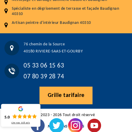
5.0
(118avis)
Spécialiste en dégrisement de terrasse et façade Baudignan
Artisant local recommander
40310
Matériaux de qualité
Artisan peintre d'intérieur Baudignan 40310
Professionnalisme et réactivité
05 33 06 15 63
07 80 39 28 74
76 chemin de la Source
76 chemin de la Source 40180 RIVIERE-SAAS-ET-GOURBY
40180 RIVIERE-SAAS-ET-GOURBY
Vos données sont protégées
Réponse en moins de 24h
05 33 06 15 63
07 80 39 28 74
Grille tarifaire
©2023 - 2026 Tout droit réservé
5.0
Lire nos
118
avis
MENTIONS LÉGALES