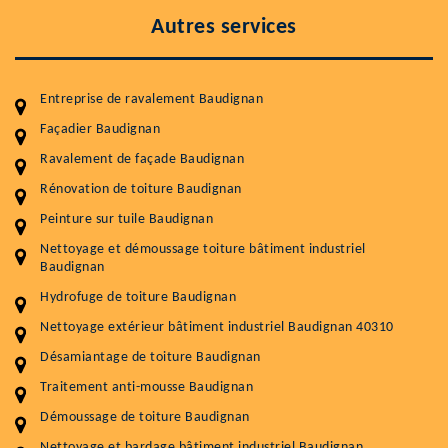
Autres services
Entreprise de ravalement Baudignan
Façadier Baudignan
Ravalement de façade Baudignan
Rénovation de toiture Baudignan
Entretenir votre toiture, c'est préserver sa
Peinture sur tuile Baudignan
durabilité
Nettoyage et démoussage toiture bâtiment industriel
Plus de 15 ans d'expérience en couverture et facade
Baudignan
Hydrofuge de toiture Baudignan
Service
Prix au m²
Nettoyage extérieur bâtiment industriel Baudignan 40310
Nettoyageb toiture
4 € / m²
Désamiantage de toiture Baudignan
Démoussage toiture
9 € / m²
Traitement anti-mousse Baudignan
Démoussage de toiture Baudignan
Traitement hydrofuge toiture
9 € / m²
Nettoyage et bardage bâtiment industriel Baudignan