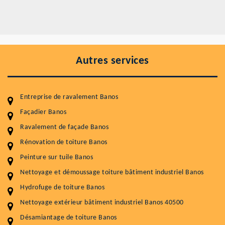
Autres services
Entreprise de ravalement Banos
Façadier Banos
Ravalement de façade Banos
Entretenir votre toiture, c'est préserver sa
durabilité
Rénovation de toiture Banos
Peinture sur tuile Banos
Plus de 15 ans d'expérience en couverture et facade
Nettoyage et démoussage toiture bâtiment industriel Banos
Service
Prix au m²
Hydrofuge de toiture Banos
Nettoyageb toiture
4 € / m²
Nettoyage extérieur bâtiment industriel Banos 40500
Désamiantage de toiture Banos
Démoussage toiture
9 € / m²