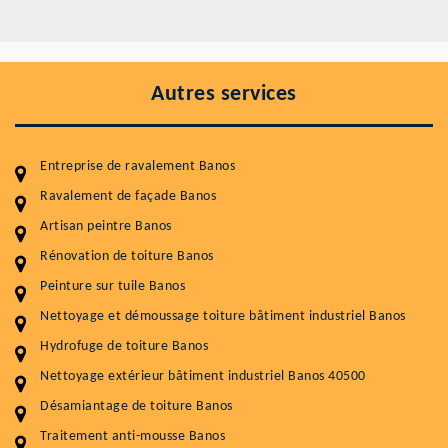
Autres services
Entreprise de ravalement Banos
Ravalement de façade Banos
Artisan peintre Banos
Entretenir votre toiture, c'est préserver sa
durabilité
Rénovation de toiture Banos
Peinture sur tuile Banos
Plus de 15 ans d'expérience en couverture et facade
Nettoyage et démoussage toiture bâtiment industriel Banos
Service
Prix au m²
Hydrofuge de toiture Banos
Nettoyageb toiture
4 € / m²
Nettoyage extérieur bâtiment industriel Banos 40500
Désamiantage de toiture Banos
Démoussage toiture
9 € / m²
Traitement anti-mousse Banos