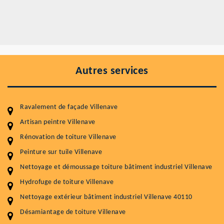
Autres services
Ravalement de façade Villenave
Artisan peintre Villenave
Rénovation de toiture Villenave
Entretenir votre toiture, c'est préserver sa
Peinture sur tuile Villenave
durabilité
Nettoyage et démoussage toiture bâtiment industriel Villenave
Plus de 15 ans d'expérience en couverture et facade
Hydrofuge de toiture Villenave
Nettoyage extérieur bâtiment industriel Villenave 40110
Service
Prix au m²
Désamiantage de toiture Villenave
Nettoyageb toiture
4 € / m²