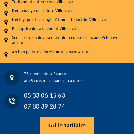
Traitement anti-mousse Villenave
Démoussage toiture
9 € / m²
Démoussage de toiture Villenave
Nettoyage et bardage bâtiment industriel Villenave
Traitement hydrofuge toiture
9 € / m²
Entreprise de ravalement Villenave
5.0
(118avis)
Spécialiste en dégrisement de terrasse et façade Villenave
Artisant local recommander
40110
Matériaux de qualité
Artisan peintre d'intérieur Villenave 40110
Professionnalisme et réactivité
05 33 06 15 63
07 80 39 28 74
76 chemin de la Source
76 chemin de la Source 40180 RIVIERE-SAAS-ET-GOURBY
40180 RIVIERE-SAAS-ET-GOURBY
Vos données sont protégées
Réponse en moins de 24h
05 33 06 15 63
07 80 39 28 74
Grille tarifaire