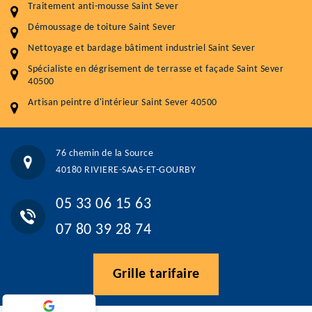
Démoussage toiture
9 € / m²
Traitement anti-mousse Saint Sever
Démoussage de toiture Saint Sever
Traitement hydrofuge toiture
9 € / m²
Nettoyage et bardage bâtiment industriel Saint Sever
5.0
(118avis)
Spécialiste en dégrisement de terrasse et façade Saint Sever
Artisant local recommander
40500
Matériaux de qualité
Artisan peintre d'intérieur Saint Sever 40500
Professionnalisme et réactivité
05 33 06 15 63
07 80 39 28 74
76 chemin de la Source
76 chemin de la Source 40180 RIVIERE-SAAS-ET-GOURBY
40180 RIVIERE-SAAS-ET-GOURBY
Vos données sont protégées
Réponse en moins de 24h
05 33 06 15 63
07 80 39 28 74
Grille tarifaire