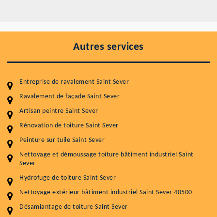
Autres services
Entreprise de ravalement Saint Sever
Ravalement de façade Saint Sever
Artisan peintre Saint Sever
Rénovation de toiture Saint Sever
Entretenir votre toiture, c'est préserver sa
Peinture sur tuile Saint Sever
durabilité
Nettoyage et démoussage toiture bâtiment industriel Saint
Plus de 15 ans d'expérience en couverture et facade
Sever
Hydrofuge de toiture Saint Sever
Service
Prix au m²
Nettoyage extérieur bâtiment industriel Saint Sever 40500
Nettoyageb toiture
4 € / m²
Désamiantage de toiture Saint Sever