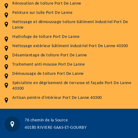
Rénovation de toiture Port De Lanne
durabilité
Peinture sur tuile Port De Lanne
Plus de 15 ans d'expérience en couverture et facade
Nettoyage et démoussage toiture bâtiment industriel Port De
Lanne
Service
Prix au m²
Hydrofuge de toiture Port De Lanne
Nettoyageb toiture
4 € / m²
Nettoyage extérieur bâtiment industriel Port De Lanne 40300
Démoussage toiture
9 € / m²
Désamiantage de toiture Port De Lanne
Traitement anti-mousse Port De Lanne
Traitement hydrofuge toiture
9 € / m²
Démoussage de toiture Port De Lanne
5.0
(118avis)
Spécialiste en dégrisement de terrasse et façade Port De Lanne
Artisant local recommander
40300
Matériaux de qualité
Artisan peintre d'intérieur Port De Lanne 40300
Professionnalisme et réactivité
05 33 06 15 63
07 80 39 28 74
76 chemin de la Source
76 chemin de la Source 40180 RIVIERE-SAAS-ET-GOURBY
40180 RIVIERE-SAAS-ET-GOURBY
Vos données sont protégées
Réponse en moins de 24h