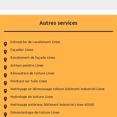
Autres services
Entreprise de ravalement Linxe
Façadier Linxe
Ravalement de façade Linxe
Entretenir votre toiture, c'est préserver sa
durabilité
Artisan peintre Linxe
Rénovation de toiture Linxe
Plus de 15 ans d'expérience en couverture et facade
Peinture sur tuile Linxe
Service
Prix au m²
Nettoyage et démoussage toiture bâtiment industriel Linxe
Nettoyageb toiture
4 € / m²
Hydrofuge de toiture Linxe
Nettoyage extérieur bâtiment industriel Linxe 40260
Démoussage toiture
9 € / m²
Désamiantage de toiture Linxe