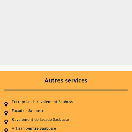
Autres services
Entreprise de ravalement Saubusse
Façadier Saubusse
Ravalement de façade Saubusse
Entretenir votre toiture, c'est préserver sa
Artisan peintre Saubusse