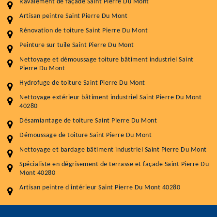
Ravalement de façade Saint Pierre Du Mont
Artisan peintre Saint Pierre Du Mont
Entretenir votre toiture, c'est préserver sa
Rénovation de toiture Saint Pierre Du Mont
durabilité
Peinture sur tuile Saint Pierre Du Mont
Plus de 15 ans d'expérience en couverture et facade
Nettoyage et démoussage toiture bâtiment industriel Saint
Pierre Du Mont
Service
Prix au m²
Hydrofuge de toiture Saint Pierre Du Mont
Nettoyage extérieur bâtiment industriel Saint Pierre Du Mont
Nettoyageb toiture
4 € / m²
40280
Démoussage toiture
9 € / m²
Désamiantage de toiture Saint Pierre Du Mont
Démoussage de toiture Saint Pierre Du Mont
Traitement hydrofuge toiture
9 € / m²
Nettoyage et bardage bâtiment industriel Saint Pierre Du Mont
5.0
(118avis)
Spécialiste en dégrisement de terrasse et façade Saint Pierre Du
Artisant local recommander
Mont 40280
Matériaux de qualité
Artisan peintre d'intérieur Saint Pierre Du Mont 40280
Professionnalisme et réactivité
05 33 06 15 63
07 80 39 28 74