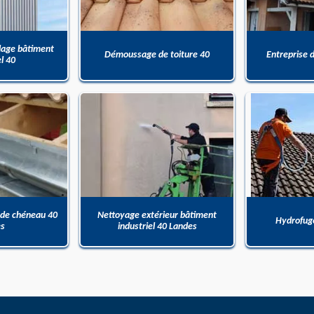
dage bâtiment
Démoussage de toiture 40
Entreprise 
el 40
 de chéneau 40
Nettoyage extérieur bâtiment
Hydrofuge
es
industriel 40 Landes