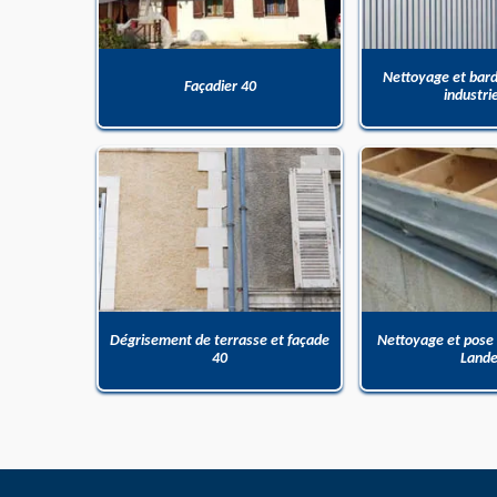
Nettoyage et bar
Façadier 40
industri
Dégrisement de terrasse et façade
Nettoyage et pose
40
Land