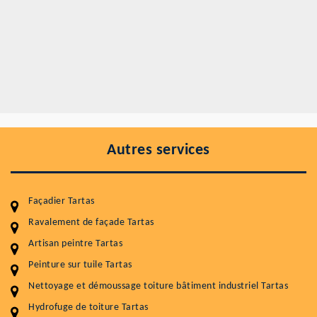
Autres services
Façadier Tartas
Ravalement de façade Tartas
Artisan peintre Tartas
Entretenir votre toiture, c'est préserver sa
durabilité
Peinture sur tuile Tartas
Nettoyage et démoussage toiture bâtiment industriel Tartas
Plus de 15 ans d'expérience en couverture et facade
Hydrofuge de toiture Tartas