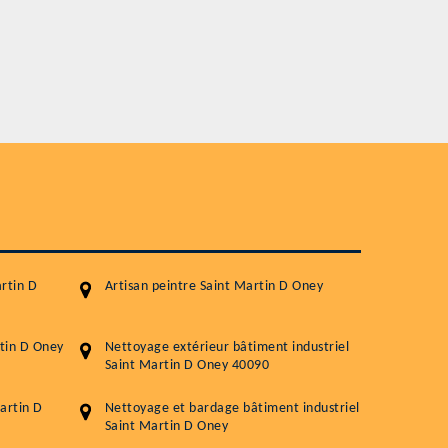
préserver sa durabili
Plus de 15 ans d'expérience en couverture
Service
Nettoyageb toiture
Démoussage toiture
Traitement hydrofuge toiture
5.0
(118avis)
Artisant local recommander
rtin D
Artisan peintre Saint Martin D Oney
Matériaux de qualité
Professionnalisme et réactivité
tin D Oney
Nettoyage extérieur bâtiment industriel
Saint Martin D Oney 40090
05 33 06 15 63
07 80 39 
76 chemin de la Source 40180 RIVIERE
artin D
Nettoyage et bardage bâtiment industriel
Saint Martin D Oney
GOURBY