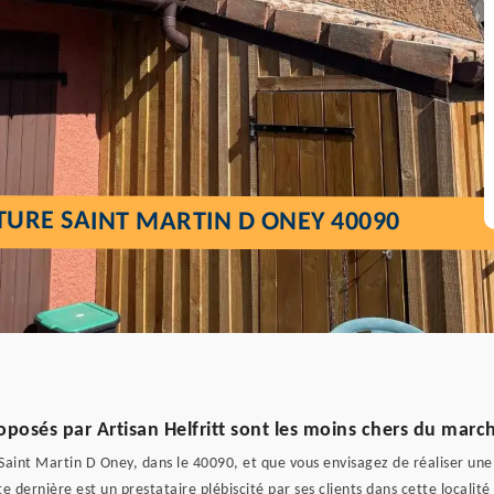
TURE SAINT MARTIN D ONEY 40090
oposés par Artisan Helfritt sont les moins chers du marc
aint Martin D Oney, dans le 40090, et que vous envisagez de réaliser une r
e dernière est un prestataire plébiscité par ses clients dans cette localité