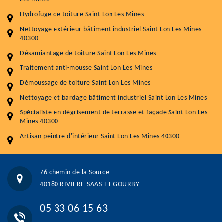
Plus de 15 ans d'expérience en couverture et facade
Hydrofuge de toiture Saint Lon Les Mines
Service
Prix au m²
Nettoyage extérieur bâtiment industriel Saint Lon Les Mines
40300
Nettoyageb toiture
4 € / m²
Désamiantage de toiture Saint Lon Les Mines
Démoussage toiture
9 € / m²
Traitement anti-mousse Saint Lon Les Mines
Démoussage de toiture Saint Lon Les Mines
Traitement hydrofuge toiture
9 € / m²
Nettoyage et bardage bâtiment industriel Saint Lon Les Mines
5.0
(118avis)
Spécialiste en dégrisement de terrasse et façade Saint Lon Les
Artisant local recommander
Mines 40300
Matériaux de qualité
Artisan peintre d'intérieur Saint Lon Les Mines 40300
Professionnalisme et réactivité
05 33 06 15 63
07 80 39 28 74
76 chemin de la Source
76 chemin de la Source 40180 RIVIERE-SAAS-ET-GOURBY
40180 RIVIERE-SAAS-ET-GOURBY
Vos données sont protégées
Réponse en moins de 24h
05 33 06 15 63