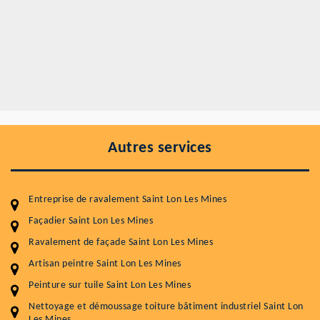
Autres services
Entreprise de ravalement Saint Lon Les Mines
Façadier Saint Lon Les Mines
Ravalement de façade Saint Lon Les Mines
Artisan peintre Saint Lon Les Mines
Entretenir votre toiture, c'est préserver sa
Peinture sur tuile Saint Lon Les Mines
durabilité
Nettoyage et démoussage toiture bâtiment industriel Saint Lon
Les Mines