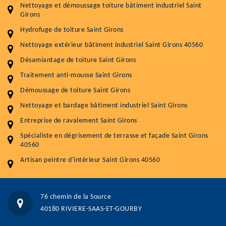
Nettoyage et démoussage toiture bâtiment industriel Saint
durabilité
Girons
Plus de 15 ans d'expérience en couverture et facade
Hydrofuge de toiture Saint Girons
Nettoyage extérieur bâtiment industriel Saint Girons 40560
Service
Prix au m²
Désamiantage de toiture Saint Girons
Nettoyageb toiture
4 € / m²
Traitement anti-mousse Saint Girons
Démoussage toiture
9 € / m²
Démoussage de toiture Saint Girons
Nettoyage et bardage bâtiment industriel Saint Girons
Traitement hydrofuge toiture
9 € / m²
Entreprise de ravalement Saint Girons
5.0
(118avis)
Spécialiste en dégrisement de terrasse et façade Saint Girons
Artisant local recommander
40560
Matériaux de qualité
Artisan peintre d'intérieur Saint Girons 40560
Professionnalisme et réactivité
05 33 06 15 63
07 80 39 28 74
76 chemin de la Source
76 chemin de la Source 40180 RIVIERE-SAAS-ET-GOURBY
40180 RIVIERE-SAAS-ET-GOURBY
Vos données sont protégées
Réponse en moins de 24h