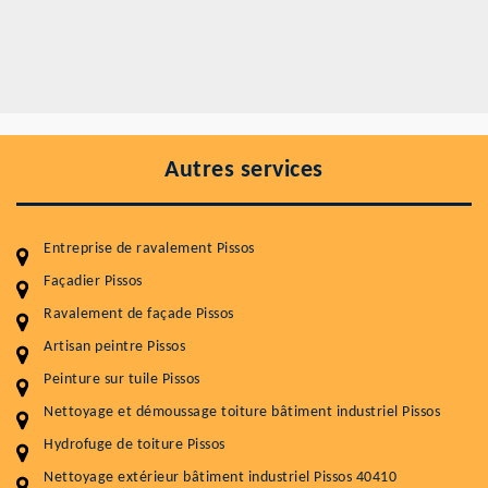
Autres services
Entreprise de ravalement Pissos
Façadier Pissos
Ravalement de façade Pissos
Entretenir votre toiture, c'est préserver sa
durabilité
Artisan peintre Pissos
Peinture sur tuile Pissos
Plus de 15 ans d'expérience en couverture et facade
Nettoyage et démoussage toiture bâtiment industriel Pissos
Service
Prix au m²
Hydrofuge de toiture Pissos
Nettoyageb toiture
4 € / m²
Nettoyage extérieur bâtiment industriel Pissos 40410