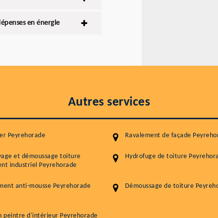
dépenses en énergie
Autres services
ier Peyrehorade
Ravalement de façade Peyreho
yage et démoussage toiture
Hydrofuge de toiture Peyrehor
nt industriel Peyrehorade
ement anti-mousse Peyrehorade
Démoussage de toiture Peyreh
n peintre d'intérieur Peyrehorade