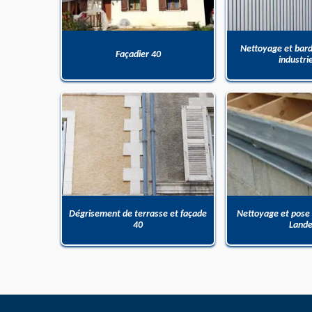
Nettoyage et bar
Façadier 40
industri
Dégrisement de terrasse et façade
Nettoyage et pose
40
Land