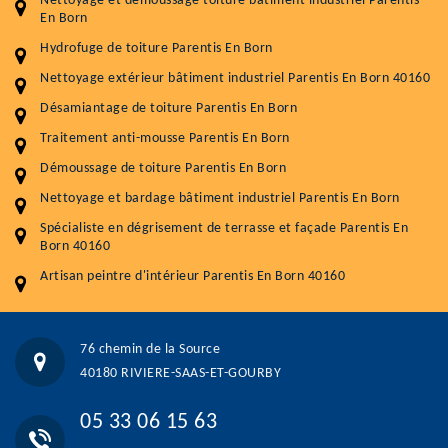
Nettoyage et démoussage toiture bâtiment industriel Parentis
Plus de 15 ans d'expérience en couverture et facade
En Born
Hydrofuge de toiture Parentis En Born
Service
Prix au m²
Nettoyage extérieur bâtiment industriel Parentis En Born 40160
Nettoyageb toiture
4 € / m²
Désamiantage de toiture Parentis En Born
Démoussage toiture
9 € / m²
Traitement anti-mousse Parentis En Born
Démoussage de toiture Parentis En Born
Traitement hydrofuge toiture
9 € / m²
Nettoyage et bardage bâtiment industriel Parentis En Born
5.0
(118avis)
Spécialiste en dégrisement de terrasse et façade Parentis En
Artisant local recommander
Born 40160
Matériaux de qualité
Artisan peintre d'intérieur Parentis En Born 40160
Professionnalisme et réactivité
05 33 06 15 63
07 80 39 28 74
76 chemin de la Source
76 chemin de la Source 40180 RIVIERE-SAAS-ET-GOURBY
40180 RIVIERE-SAAS-ET-GOURBY
Vos données sont protégées
Réponse en moins de 24h
05 33 06 15 63