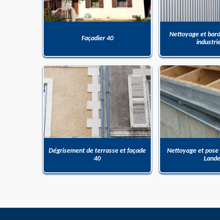
Nettoyage et bar
Façadier 40
industri
Dégrisement de terrasse et façade
Nettoyage et pose
40
Land