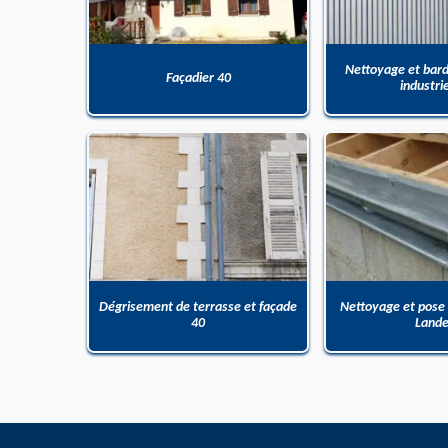
Nettoyage et bar
Façadier 40
industri
Dégrisement de terrasse et façade
Nettoyage et pose
40
Land