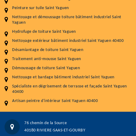
Entretenir votre toiture, c'est préserver sa
Peinture sur tuile Saint Yaguen
durabilité
Nettoyage et démoussage toiture bâtiment industriel Saint
Plus de 15 ans d'expérience en couverture et facade
Yaguen
Hydrofuge de toiture Saint Yaguen
Service
Prix au m²
Nettoyage extérieur bâtiment industriel Saint Yaguen 40400
Nettoyageb toiture
4 € / m²
Désamiantage de toiture Saint Yaguen
Démoussage toiture
9 € / m²
Traitement anti-mousse Saint Yaguen
Démoussage de toiture Saint Yaguen
Traitement hydrofuge toiture
9 € / m²
Nettoyage et bardage bâtiment industriel Saint Yaguen
5.0
(118avis)
Spécialiste en dégrisement de terrasse et façade Saint Yaguen
Artisant local recommander
40400
Matériaux de qualité
Artisan peintre d'intérieur Saint Yaguen 40400
Professionnalisme et réactivité
05 33 06 15 63
07 80 39 28 74
76 chemin de la Source
76 chemin de la Source 40180 RIVIERE-SAAS-ET-GOURBY
40180 RIVIERE-SAAS-ET-GOURBY