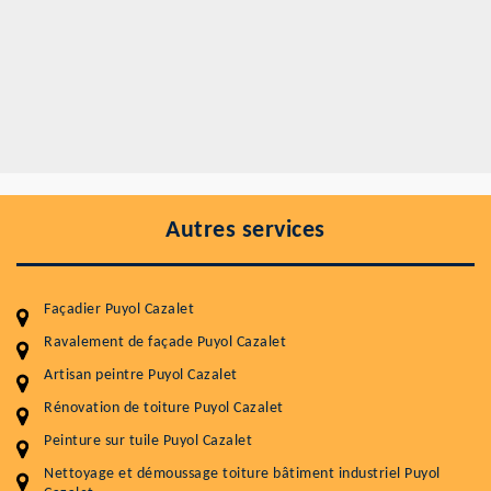
Autres services
Façadier Puyol Cazalet
Ravalement de façade Puyol Cazalet
Artisan peintre Puyol Cazalet
Rénovation de toiture Puyol Cazalet
Entretenir votre toiture, c'est préserver sa
Peinture sur tuile Puyol Cazalet
durabilité
Nettoyage et démoussage toiture bâtiment industriel Puyol
Plus de 15 ans d'expérience en couverture et facade