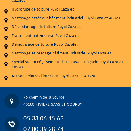
Cazalet
Hydrofuge de toiture Puyol Cazalet
Service
Prix au m²
Nettoyage extérieur bâtiment industriel Puyol Cazalet 40320
Nettoyageb toiture
4 € / m²
Désamiantage de toiture Puyol Cazalet
Démoussage toiture
9 € / m²
Traitement anti-mousse Puyol Cazalet
Démoussage de toiture Puyol Cazalet
Traitement hydrofuge toiture
9 € / m²
Nettoyage et bardage bâtiment industriel Puyol Cazalet
5.0
(118avis)
Spécialiste en dégrisement de terrasse et façade Puyol Cazalet
Artisant local recommander
40320
Matériaux de qualité
Artisan peintre d'intérieur Puyol Cazalet 40320
Professionnalisme et réactivité
05 33 06 15 63
07 80 39 28 74
76 chemin de la Source
76 chemin de la Source 40180 RIVIERE-SAAS-ET-GOURBY
40180 RIVIERE-SAAS-ET-GOURBY
Vos données sont protégées
Réponse en moins de 24h
05 33 06 15 63
07 80 39 28 74