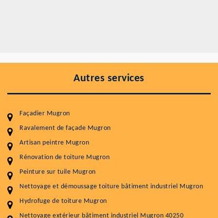
Autres services
Façadier Mugron
Ravalement de façade Mugron
Artisan peintre Mugron
Entretenir votre toiture, c'est préserver sa
durabilité
Rénovation de toiture Mugron
Peinture sur tuile Mugron
Plus de 15 ans d'expérience en couverture et facade
Nettoyage et démoussage toiture bâtiment industriel Mugron
Service
Prix au m²
Hydrofuge de toiture Mugron
Nettoyageb toiture
4 € / m²
Nettoyage extérieur bâtiment industriel Mugron 40250