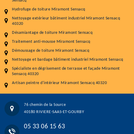
Sensacq
Plus de 15 ans d'expérience en couverture et facade
Hydrofuge de toiture Miramont Sensacq
Service
Prix au m²
Nettoyage extérieur bâtiment industriel Miramont Sensacq
40320
Nettoyageb toiture
4 € / m²
Désamiantage de toiture Miramont Sensacq
Démoussage toiture
9 € / m²
Traitement anti-mousse Miramont Sensacq
Démoussage de toiture Miramont Sensacq
Traitement hydrofuge toiture
9 € / m²
Nettoyage et bardage bâtiment industriel Miramont Sensacq
5.0
(118avis)
Spécialiste en dégrisement de terrasse et façade Miramont
Artisant local recommander
Sensacq 40320
Matériaux de qualité
Artisan peintre d'intérieur Miramont Sensacq 40320
Professionnalisme et réactivité
05 33 06 15 63
07 80 39 28 74
76 chemin de la Source
76 chemin de la Source 40180 RIVIERE-SAAS-ET-GOURBY
40180 RIVIERE-SAAS-ET-GOURBY
Vos données sont protégées
Réponse en moins de 24h
05 33 06 15 63