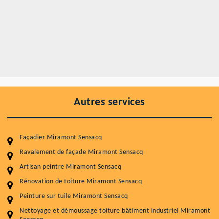
Autres services
Façadier Miramont Sensacq
Ravalement de façade Miramont Sensacq
Artisan peintre Miramont Sensacq
Rénovation de toiture Miramont Sensacq
Entretenir votre toiture, c'est préserver sa
Peinture sur tuile Miramont Sensacq
durabilité
Nettoyage et démoussage toiture bâtiment industriel Miramont