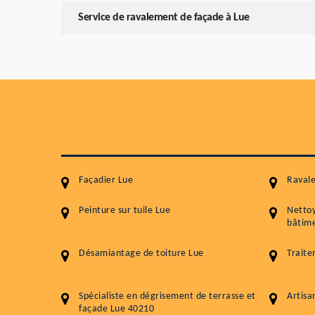
Service de ravalement de façade à Lue
Façadier Lue
Raval
Peinture sur tuile Lue
Netto
bâtime
Désamiantage de toiture Lue
Traite
Spécialiste en dégrisement de terrasse et
Artisa
façade Lue 40210