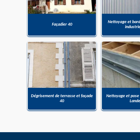
Nettoyage et bar
Façadier 40
industri
Dégrisement de terrasse et façade
Nettoyage et pose
40
Land