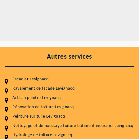
Autres services
Façadier Levignacq
Ravalement de façade Levignacq
Artisan peintre Levignacq
Entretenir votre toiture, c'est préserver sa
Rénovation de toiture Levignacq
durabilité
Peinture sur tuile Levignacq
Plus de 15 ans d'expérience en couverture et facade
Nettoyage et démoussage toiture bâtiment industriel Levignacq
Hydrofuge de toiture Levignacq
Service
Prix au m²