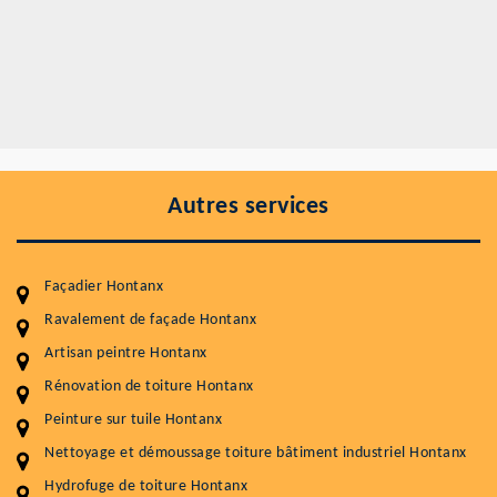
Autres services
Façadier Hontanx
Ravalement de façade Hontanx
Artisan peintre Hontanx
Entretenir votre toiture, c'est préserver sa
durabilité
Rénovation de toiture Hontanx
Peinture sur tuile Hontanx
Plus de 15 ans d'expérience en couverture et facade
Nettoyage et démoussage toiture bâtiment industriel Hontanx
Service
Prix au m²
Hydrofuge de toiture Hontanx