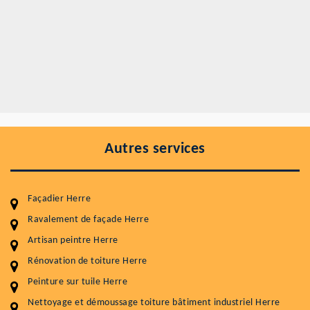
Autres services
Façadier Herre
Ravalement de façade Herre
Artisan peintre Herre
Entretenir votre toiture, c'est préserver sa
durabilité
Rénovation de toiture Herre
Peinture sur tuile Herre
Plus de 15 ans d'expérience en couverture et facade
Nettoyage et démoussage toiture bâtiment industriel Herre