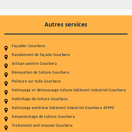
Autres services
Façadier Gourbera
Ravalement de façade Gourbera
Artisan peintre Gourbera
Entretenir votre toiture, c'est préserver sa
Rénovation de toiture Gourbera
durabilité
Peinture sur tuile Gourbera
Plus de 15 ans d'expérience en couverture et facade
Nettoyage et démoussage toiture bâtiment industriel Gourbera
Hydrofuge de toiture Gourbera
Service
Prix au m²
Nettoyage extérieur bâtiment industriel Gourbera 40990
Nettoyageb toiture
4 € / m²
Désamiantage de toiture Gourbera
Démoussage toiture
9 € / m²
Traitement anti-mousse Gourbera