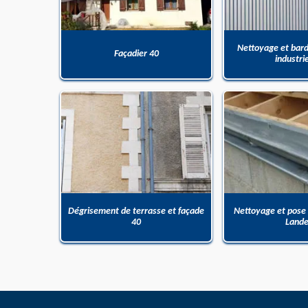
Nettoyage et bar
Façadier 40
industri
Dégrisement de terrasse et façade
Nettoyage et pose
40
Land