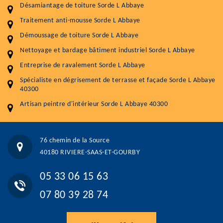
Désamiantage de toiture Sorde L Abbaye
Nettoyageb toiture
4 € / m²
Traitement anti-mousse Sorde L Abbaye
Démoussage toiture
9 € / m²
Démoussage de toiture Sorde L Abbaye
Nettoyage et bardage bâtiment industriel Sorde L Abbaye
Traitement hydrofuge toiture
9 € / m²
Entreprise de ravalement Sorde L Abbaye
5.0
(118avis)
Spécialiste en dégrisement de terrasse et façade Sorde L Abbaye
Artisant local recommander
40300
Matériaux de qualité
Artisan peintre d'intérieur Sorde L Abbaye 40300
Professionnalisme et réactivité
05 33 06 15 63
07 80 39 28 74
76 chemin de la Source
76 chemin de la Source 40180 RIVIERE-SAAS-ET-GOURBY
40180 RIVIERE-SAAS-ET-GOURBY
Vos données sont protégées
Réponse en moins de 24h
05 33 06 15 63
07 80 39 28 74